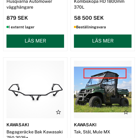
Husqvarna Automower
Kombiskopa HD 1800mm
vägghängare
370L
879 SEK
58 500 SEK
I externt lager
Beställningsvara
LÄS MER
LÄS MER
KAWASAKI
KAWASAKI
Bagageräcke Bak Kawasaki
Tak, Stål, Mule MX
750 2025+