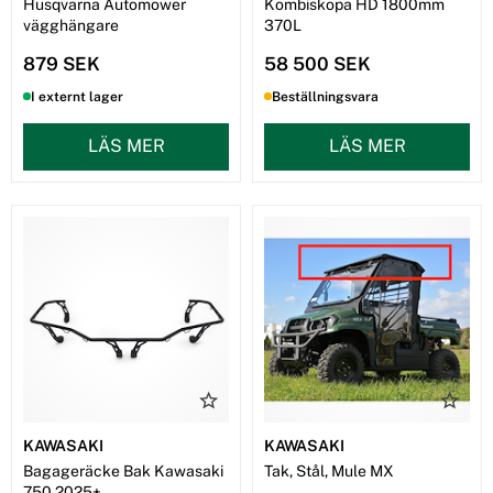
Husqvarna Automower
Kombiskopa HD 1800mm
vägghängare
370L
879 SEK
58 500 SEK
I externt lager
Beställningsvara
LÄS MER
LÄS MER
KAWASAKI
KAWASAKI
Bagageräcke Bak Kawasaki
Tak, Stål, Mule MX
750 2025+