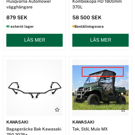
Husqvarna Automower
Kombiskopa HD 1800mm
vägghängare
370L
879 SEK
58 500 SEK
I externt lager
Beställningsvara
LÄS MER
LÄS MER
KAWASAKI
KAWASAKI
Bagageräcke Bak Kawasaki
Tak, Stål, Mule MX
750 2025+