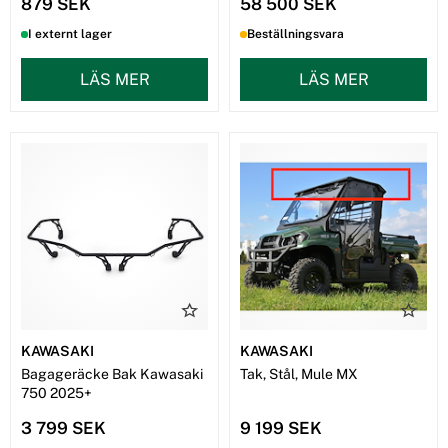
879 SEK
58 500 SEK
I externt lager
Beställningsvara
LÄS MER
LÄS MER
KAWASAKI
KAWASAKI
Bagageräcke Bak Kawasaki
Tak, Stål, Mule MX
750 2025+
3 799 SEK
9 199 SEK