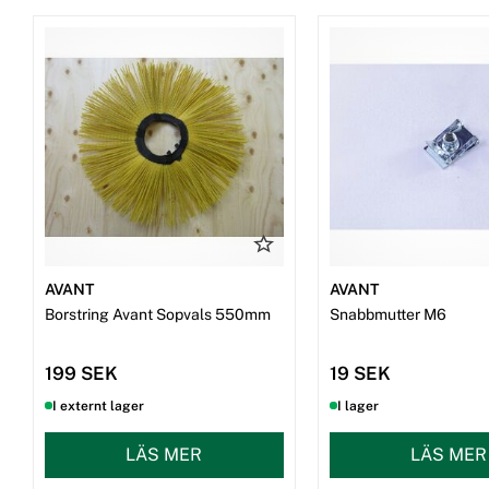
AVANT
AVANT
Borstring Avant Sopvals 550mm
Snabbmutter M6
199 SEK
19 SEK
I externt lager
I lager
LÄS MER
LÄS MER