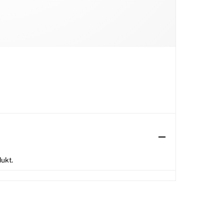
dukt.