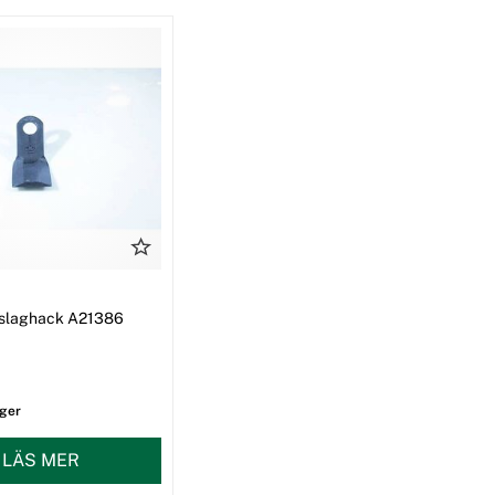
ll slaghack A21386
ager
LÄS MER