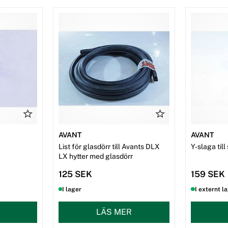
AVANT
AVANT
List för glasdörr till Avants DLX
Y-slaga ti
LX hytter med glasdörr
125 SEK
159 SEK
I lager
I externt l
LÄS MER