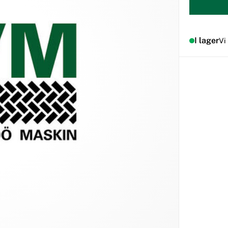
I lager
Vi