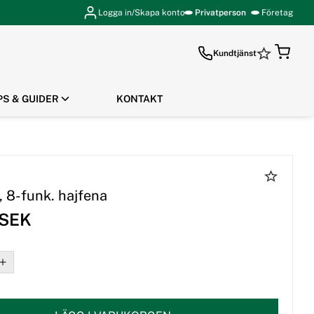
Logga in/Skapa konto
Privatperson
Företag
Kundtjänst
PS & GUIDER
KONTAKT
GÅ TILL KASSAN
, 8-funk. hajfena
 SEK