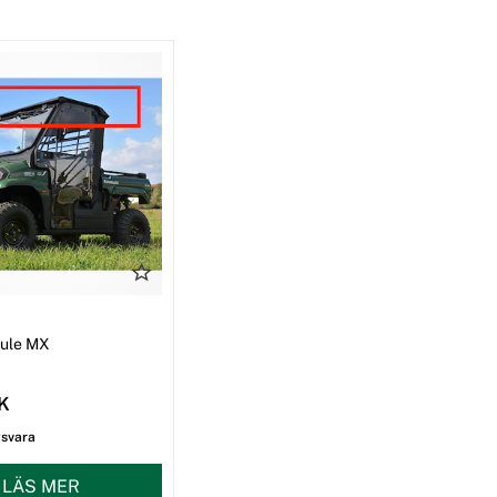
I
Mule MX
EK
gsvara
LÄS MER