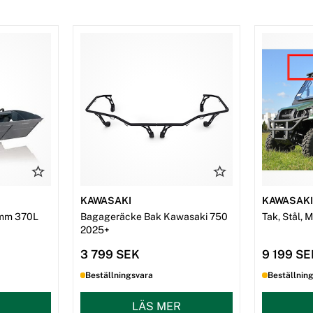
KAWASAKI
KAWASAK
mm 370L
Bagageräcke Bak Kawasaki 750
Tak, Stål, 
2025+
3 799 SEK
9 199 S
Beställningsvara
Beställnin
LÄS MER