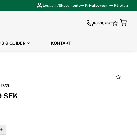
Logga in/Skapa konto
Privatperson
Företag
Kundtjänst
PS & GUIDER
KONTAKT
GÅ TILL KASSAN
rva
9 SEK