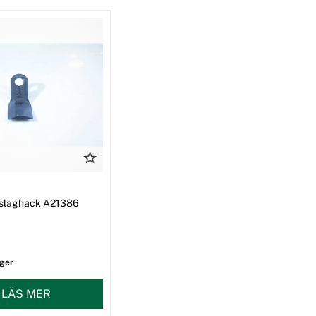
ll slaghack A21386
ager
LÄS MER