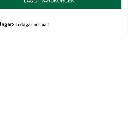
LÄGG I VARUKORGEN
 lager
2-5 dagar normalt