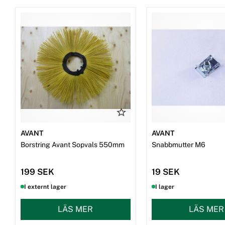
AVANT
AVANT
Borstring Avant Sopvals 550mm
Snabbmutter M6
199 SEK
19 SEK
I externt lager
I lager
LÄS MER
LÄS MER