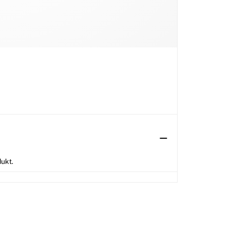
dukt.