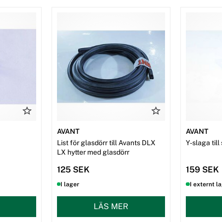
AVANT
AVANT
List för glasdörr till Avants DLX
Y-slaga ti
LX hytter med glasdörr
125 SEK
159 SEK
I lager
I externt l
LÄS MER