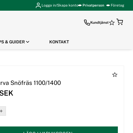
Logga in/Skapa konto
Privatperson
Företag
Kundtjänst
PS & GUIDER
KONTAKT
GÅ TILL KASSAN
rva Snöfräs 1100/1400
 SEK