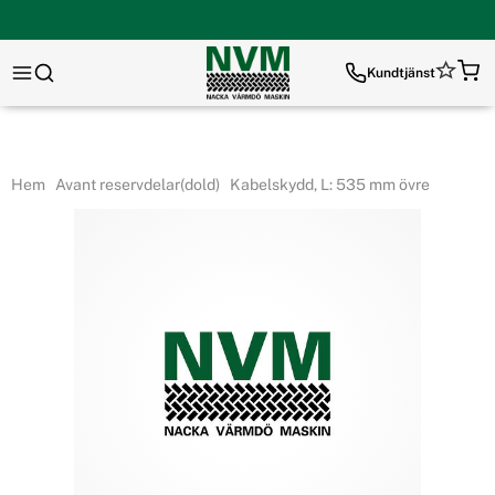
Kundtjänst
Hem
Avant reservdelar(dold)
Kabelskydd, L: 535 mm övre