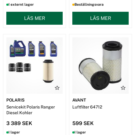
I externt lager
Beställningsvara
LÄS MER
LÄS MER
POLARIS
AVANT
Servicekit Polaris Ranger
Luftfilter 64712
Diesel Kohler
3 389 SEK
599 SEK
I lager
I lager