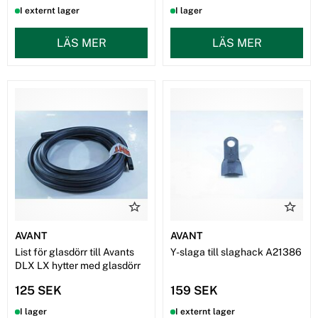
I externt lager
I lager
LÄS MER
LÄS MER
AVANT
AVANT
List för glasdörr till Avants
Y-slaga till slaghack A21386
DLX LX hytter med glasdörr
125 SEK
159 SEK
I lager
I externt lager