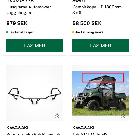
Husqvarna Automower
Kombiskopa HD 1800mm
vägghängare
370L
879 SEK
58 500 SEK
I externt lager
Beställningsvara
LÄS MER
LÄS MER
KAWASAKI
KAWASAKI
Bagageräcke Bak Kawasaki
Tak, Stål, Mule MX