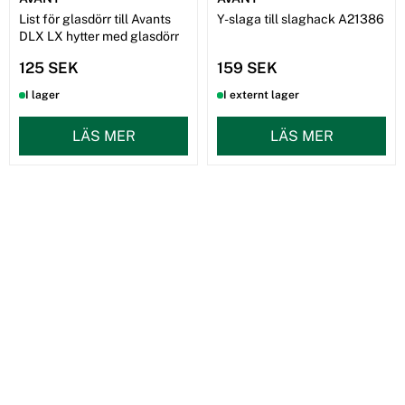
List för glasdörr till Avants
Y-slaga till slaghack A21386
DLX LX hytter med glasdörr
125 SEK
159 SEK
I lager
I externt lager
LÄS MER
LÄS MER