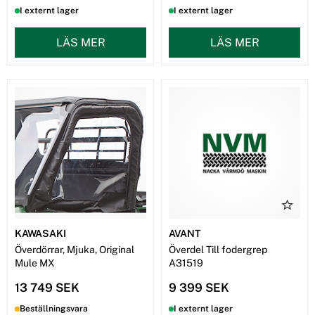
I externt lager
I externt lager
LÄS MER
LÄS MER
KAWASAKI
AVANT
Överdörrar, Mjuka, Original
Överdel Till fodergrep
Mule MX
A31519
13 749 SEK
9 399 SEK
Beställningsvara
I externt lager