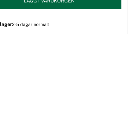
LÄGG I VARUKORGEN
 lager
2-5 dagar normalt