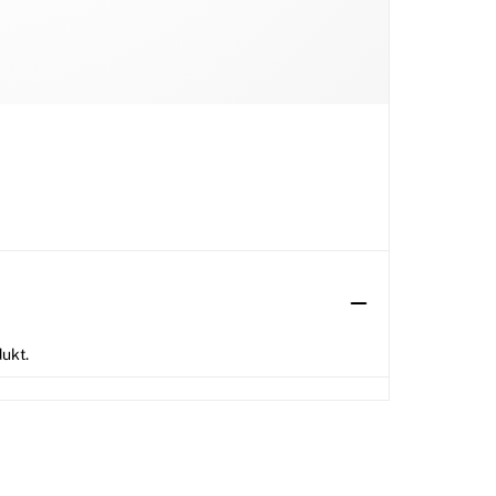
dukt.