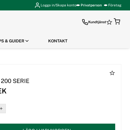
Logga in/Skapa konto
Privatperson
Företag
Kundtjänst
PS & GUIDER
KONTAKT
GÅ TILL KASSAN
, 200 SERIE
EK