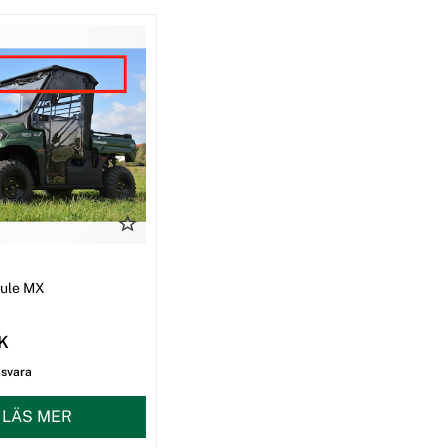
I
Mule MX
EK
gsvara
LÄS MER