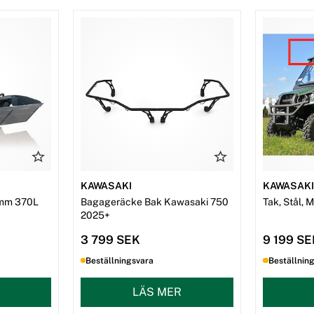
KAWASAKI
KAWASAK
mm 370L
Bagageräcke Bak Kawasaki 750
Tak, Stål, 
2025+
3 799 SEK
9 199 S
Beställningsvara
Beställnin
LÄS MER