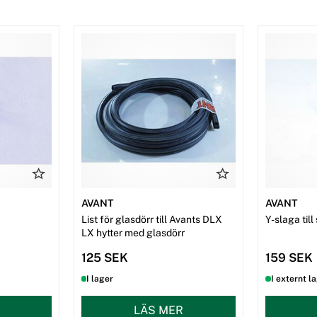
AVANT
AVANT
List för glasdörr till Avants DLX
Y-slaga ti
LX hytter med glasdörr
125 SEK
159 SEK
I lager
I externt l
LÄS MER