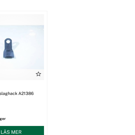
ll slaghack A21386
ager
LÄS MER