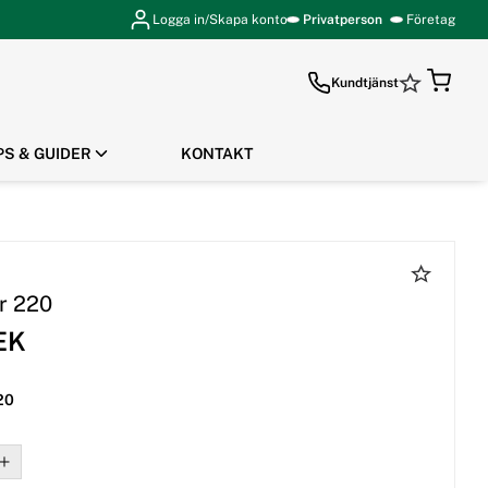
Logga in/Skapa konto
Privatperson
Företag
Kundtjänst
PS & GUIDER
KONTAKT
GÅ TILL KASSAN
er 220
EK
220