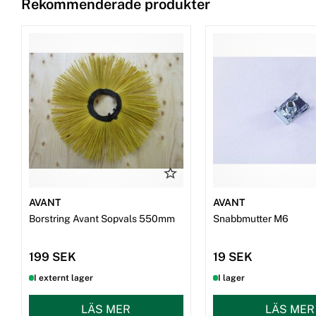
Rekommenderade produkter
AVANT
AVANT
Borstring Avant Sopvals 550mm
Snabbmutter M6
199 SEK
19 SEK
I externt lager
I lager
LÄS MER
LÄS MER