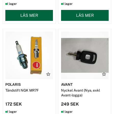
I lager
I lager
LÄS MER
LÄS MER
POLARIS
AVANT
Tändstift NGK MR7F
Nyckel Avant (Nya, exkl
Avant-logga)
172 SEK
249 SEK
I lager
I lager