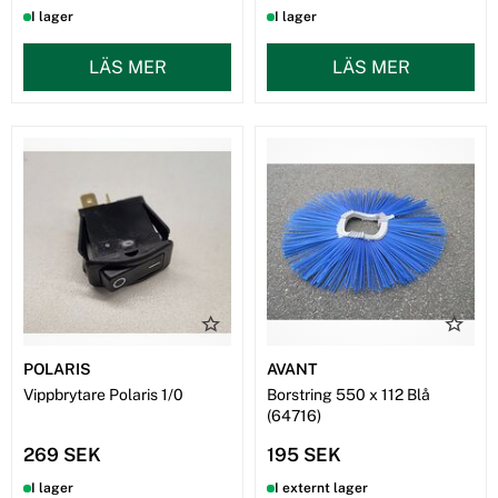
I lager
I lager
LÄS MER
LÄS MER
POLARIS
AVANT
Vippbrytare Polaris 1/0
Borstring 550 x 112 Blå
(64716)
269 SEK
195 SEK
I lager
I externt lager