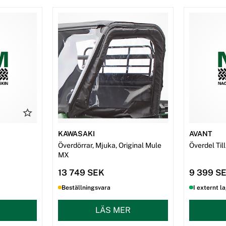
KAWASAKI
AVANT
Överdörrar, Mjuka, Original Mule
Överdel Ti
MX
13 749 SEK
9 399 S
Beställningsvara
I externt l
LÄS MER