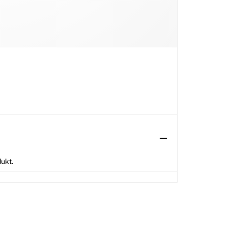
dukt.