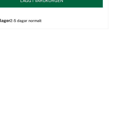
LÄGG I VARUKORGEN
 lager
2-5 dagar normalt