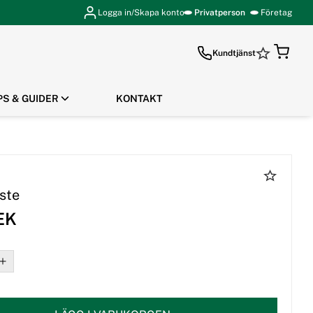
Logga in/Skapa konto
Privatperson
Företag
Kundtjänst
PS & GUIDER
KONTAKT
GÅ TILL KASSAN
ste
EK