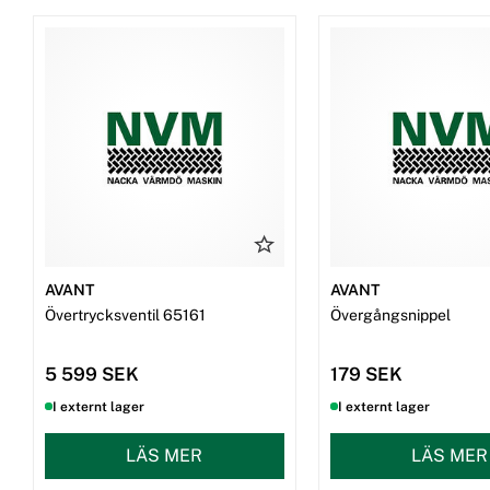
AVANT
AVANT
Övertrycksventil 65161
Övergångsnippel
5 599 SEK
179 SEK
I externt lager
I externt lager
LÄS MER
LÄS MER