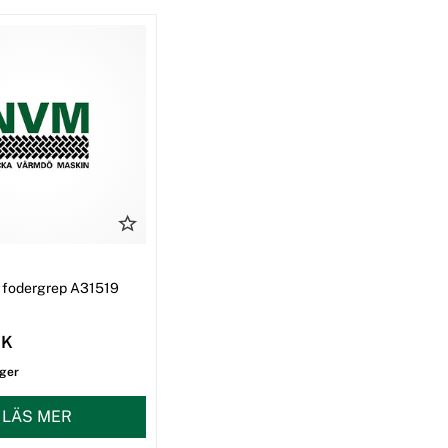
ll fodergrep A31519
EK
ager
LÄS MER