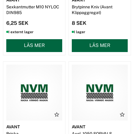
Sexkantmutter M10 NYLOC
Brytpinne Kniv (Avant
DIN985
Klippaggregat)
6,25 SEK
8 SEK
I externt lager
I lager
LÄS MER
LÄS MER
AVANT
AVANT
Bricka
Axel, 1050 SOPVALS