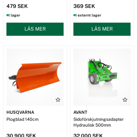
479 SEK
369 SEK
I lager
I externt lager
LÄS MER
LÄS MER
HUSQVARNA
AVANT
Plogblad 140cm
Sidoförskjutningsadapter
Hydraulisk 500mm
30 900 SEK
32 000 SEK