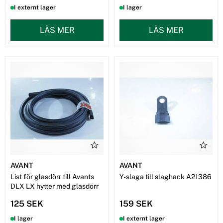
I externt lager
I lager
LÄS MER
LÄS MER
AVANT
AVANT
List för glasdörr till Avants
Y-slaga till slaghack A21386
DLX LX hytter med glasdörr
125 SEK
159 SEK
I lager
I externt lager