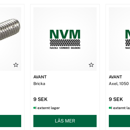
AVANT
AVANT
Bricka
Axel, 105
9 SEK
9 SEK
I externt lager
I externt l
LÄS MER