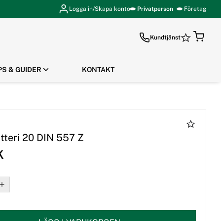
Logga in/Skapa konto
Privatperson
Företag
Kundtjänst
PS & GUIDER
KONTAKT
GÅ TILL KASSAN
tteri 20 DIN 557 Z
K