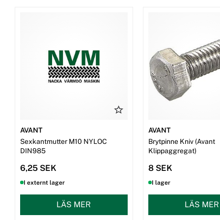
AVANT
AVANT
Sexkantmutter M10 NYLOC
Brytpinne Kniv (Avant
DIN985
Klippaggregat)
6,25 SEK
8 SEK
I externt lager
I lager
LÄS MER
LÄS MER