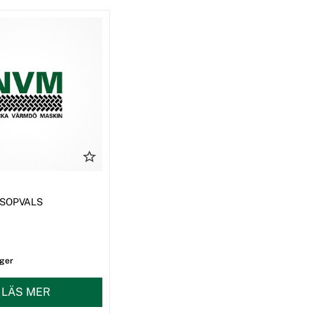
0 SOPVALS
ager
LÄS MER