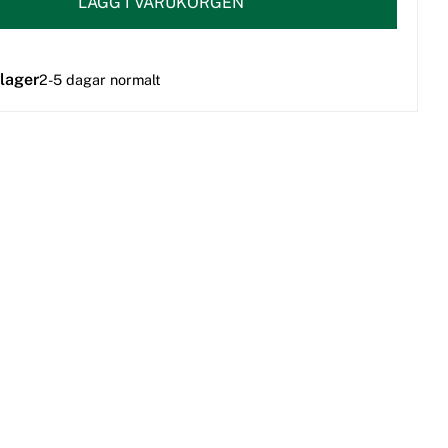
LÄGG I VARUKORGEN
 lager
2-5 dagar normalt