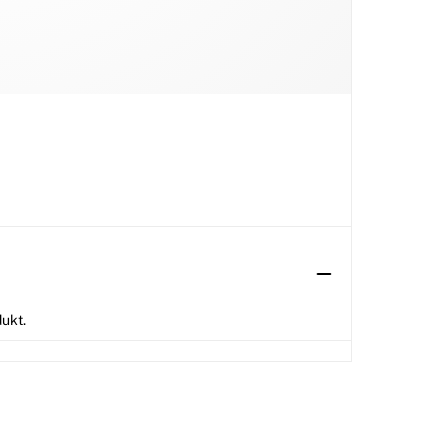
dukt.