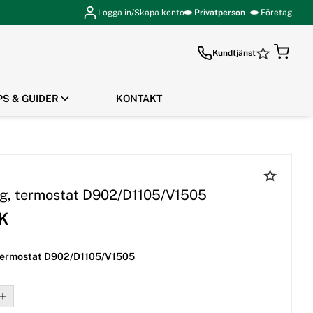
Logga in/Skapa konto
Privatperson
Företag
Kundtjänst
PS & GUIDER
KONTAKT
GÅ TILL KASSAN
g, termostat D902/D1105/V1505
EK
termostat D902/D1105/V1505