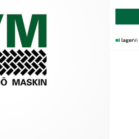
I lager
Vi