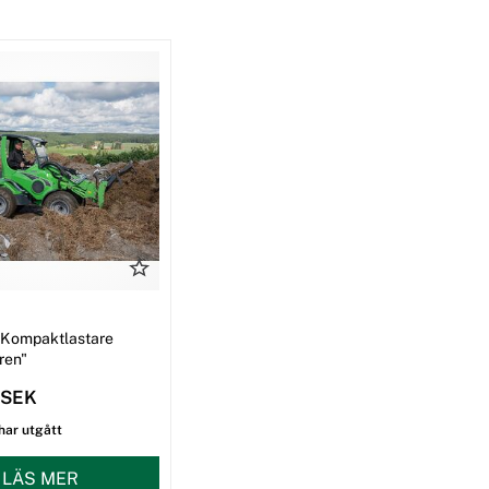
 Kompaktlastare
ren"
 SEK
har utgått
LÄS MER