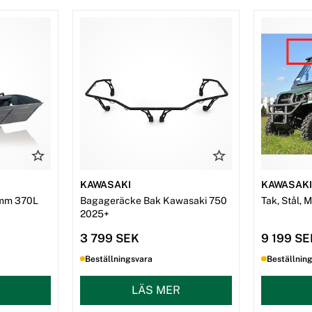
KAWASAKI
KAWASAK
mm 370L
Bagageräcke Bak Kawasaki 750
Tak, Stål, 
2025+
3 799 SEK
9 199 S
Beställningsvara
Beställnin
LÄS MER