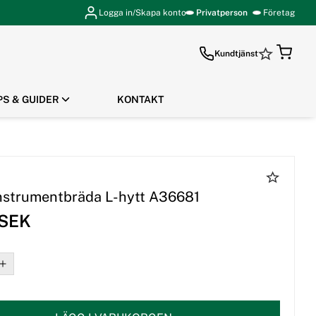
Logga in/Skapa konto
Privatperson
Företag
Kundtjänst
PS & GUIDER
KONTAKT
GÅ TILL KASSAN
instrumentbräda L-hytt A36681
 SEK