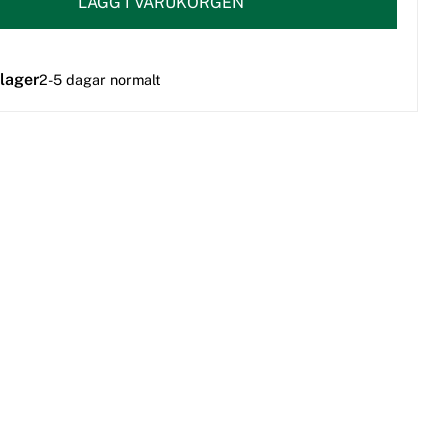
LÄGG I VARUKORGEN
 lager
2-5 dagar normalt