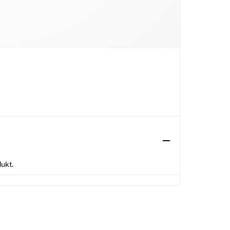
dukt.