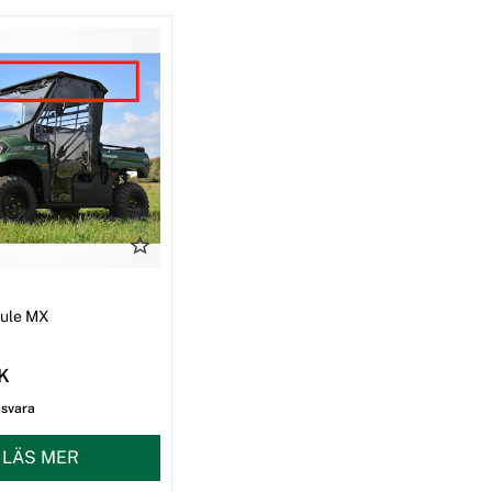
I
Mule MX
EK
gsvara
LÄS MER