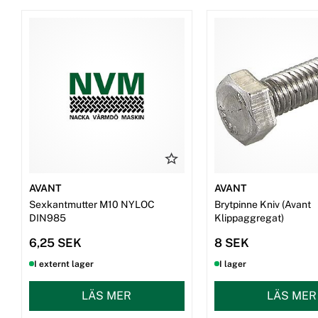
AVANT
AVANT
Sexkantmutter M10 NYLOC
Brytpinne Kniv (Avant
DIN985
Klippaggregat)
6,25 SEK
8 SEK
I externt lager
I lager
LÄS MER
LÄS MER