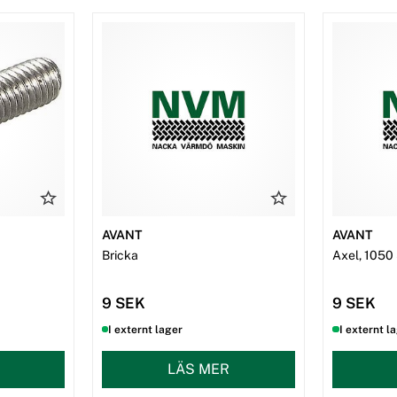
AVANT
AVANT
Bricka
Axel, 105
9 SEK
9 SEK
I externt lager
I externt l
LÄS MER