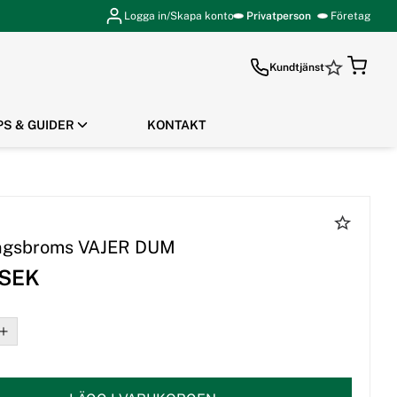
Logga in/Skapa konto
Privatperson
Företag
Kundtjänst
PS & GUIDER
KONTAKT
GÅ TILL KASSAN
ingsbroms VAJER DUM
 SEK