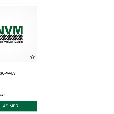
0 SOPVALS
ager
LÄS MER