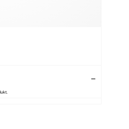
dukt.