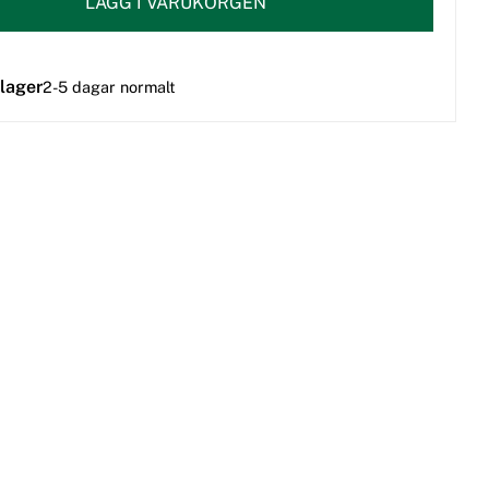
LÄGG I VARUKORGEN
 lager
2-5 dagar normalt