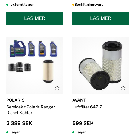
I externt lager
Beställningsvara
LÄS MER
LÄS MER
POLARIS
AVANT
Servicekit Polaris Ranger
Luftfilter 64712
Diesel Kohler
3 389 SEK
599 SEK
I lager
I lager