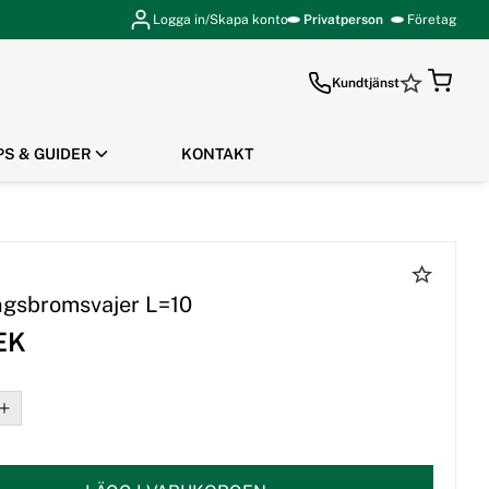
Logga in/Skapa konto
Privatperson
Företag
Kundtjänst
PS & GUIDER
KONTAKT
GÅ TILL KASSAN
ngsbromsvajer L=10
EK