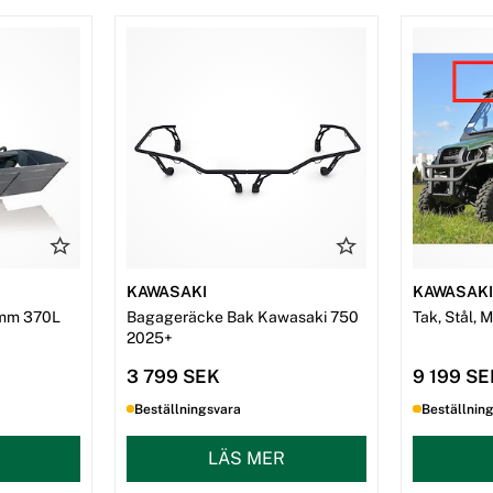
KAWASAKI
KAWASAK
mm 370L
Bagageräcke Bak Kawasaki 750
Tak, Stål, 
2025+
3 799 SEK
9 199 S
Beställningsvara
Beställnin
LÄS MER