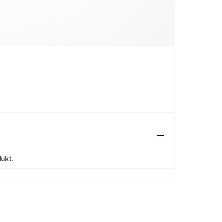
dukt.