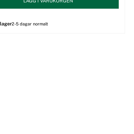
LÄGG I VARUKORGEN
 lager
2-5 dagar normalt