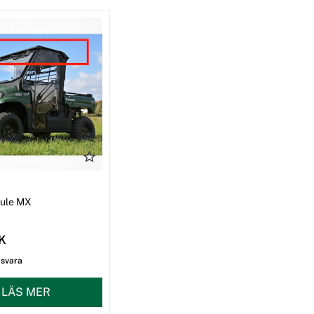
I
Mule MX
EK
gsvara
LÄS MER