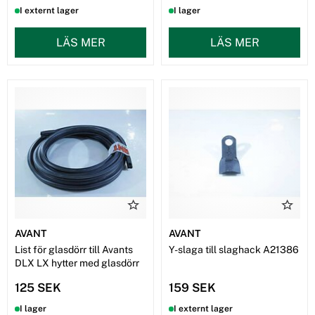
I externt lager
I lager
LÄS MER
LÄS MER
AVANT
AVANT
List för glasdörr till Avants
Y-slaga till slaghack A21386
DLX LX hytter med glasdörr
125 SEK
159 SEK
I lager
I externt lager