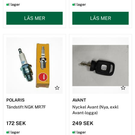
I lager
I lager
LÄS MER
LÄS MER
POLARIS
AVANT
Tändstift NGK MR7F
Nyckel Avant (Nya, exkl
Avant-logga)
172 SEK
249 SEK
I lager
I lager