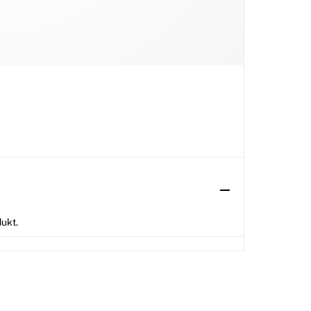
dukt.