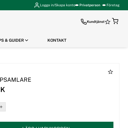
Logga in/Skapa konto
Privatperson
Företag
Kundtjänst
PS & GUIDER
KONTAKT
GÅ TILL KASSAN
UPPSAMLARE
EK