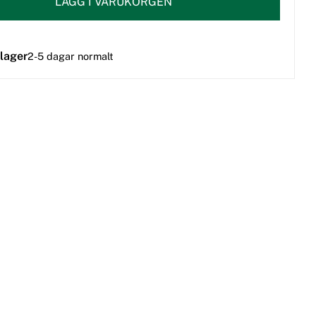
LÄGG I VARUKORGEN
 lager
2-5 dagar normalt