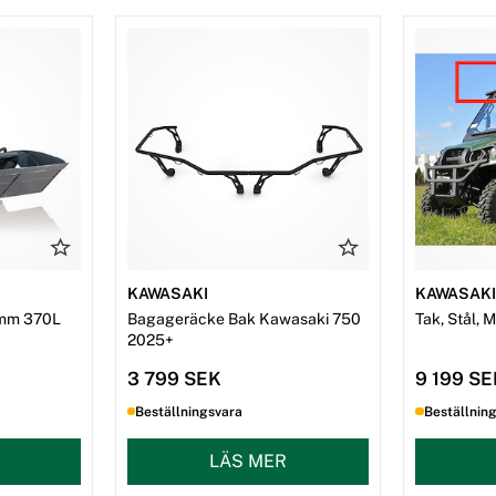
KAWASAKI
KAWASAK
mm 370L
Bagageräcke Bak Kawasaki 750
Tak, Stål, 
2025+
3 799 SEK
9 199 S
Beställningsvara
Beställnin
LÄS MER