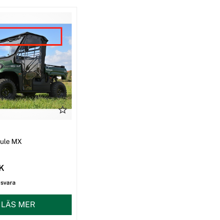
I
Mule MX
EK
gsvara
LÄS MER