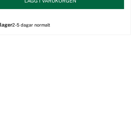
LÄGG I VARUKORGEN
 lager
2-5 dagar normalt