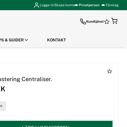
Logga in/Skapa konto
Privatperson
Företag
Kundtjänst
PS & GUIDER
KONTAKT
GÅ TILL KASSAN
ustering Centraliser.
EK