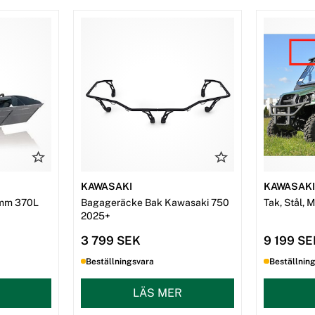
KAWASAKI
KAWASAK
mm 370L
Bagageräcke Bak Kawasaki 750
Tak, Stål, 
2025+
3 799 SEK
9 199 S
Beställningsvara
Beställnin
LÄS MER