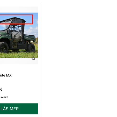
I
Mule MX
EK
gsvara
LÄS MER