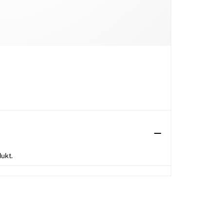
dukt.