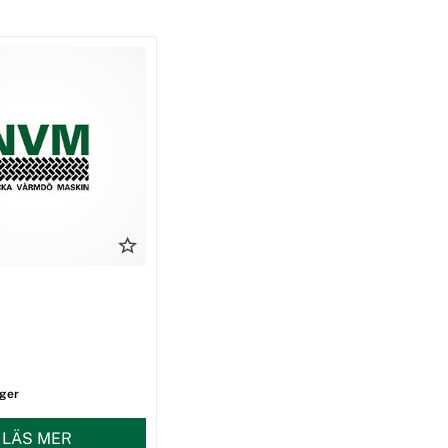
ager
LÄS MER