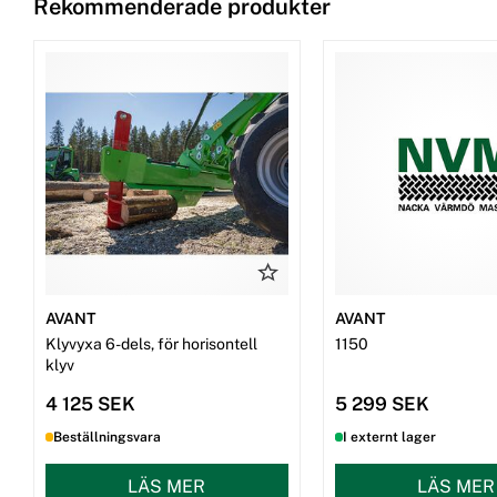
Rekommenderade produkter
AVANT
AVANT
Klyvyxa 6-dels, för horisontell
1150
klyv
4 125 SEK
5 299 SEK
Beställningsvara
I externt lager
LÄS MER
LÄS MER