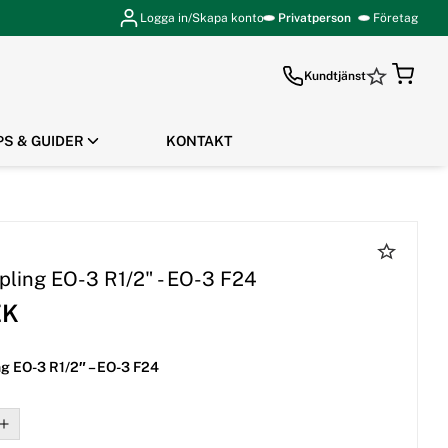
Logga in/Skapa konto
Privatperson
Företag
Kundtjänst
PS & GUIDER
KONTAKT
GÅ TILL KASSAN
pling EO-3 R1/2" - EO-3 F24
EK
ng EO-3 R1/2″ – EO-3 F24