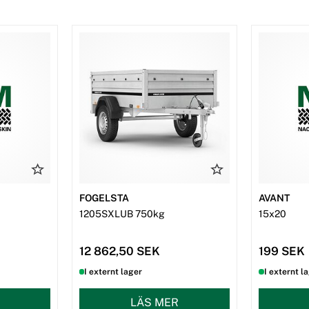
FOGELSTA
AVANT
1205SXLUB 750kg
15x20
12 862,50 SEK
199 SEK
I externt lager
I externt l
LÄS MER