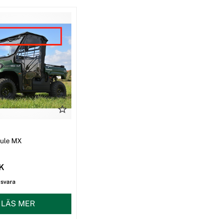
I
Mule MX
EK
gsvara
LÄS MER