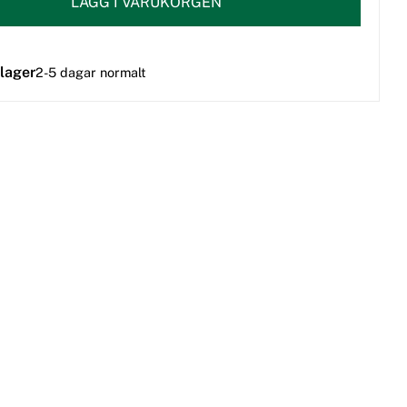
LÄGG I VARUKORGEN
 lager
2-5 dagar normalt