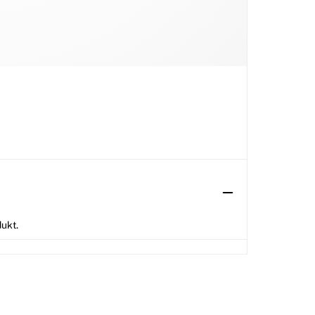
dukt.