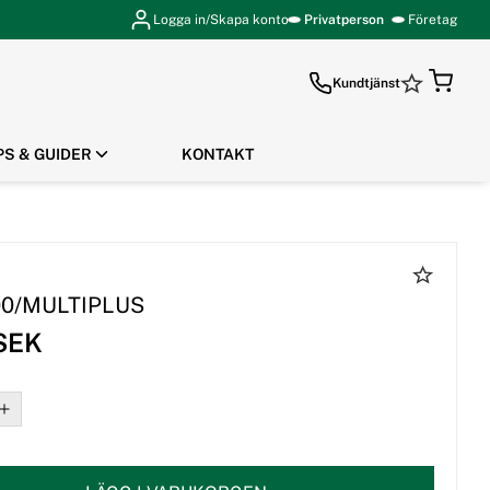
Logga in/Skapa konto
Privatperson
Företag
Kundtjänst
PS & GUIDER
KONTAKT
GÅ TILL KASSAN
00/MULTIPLUS
 SEK