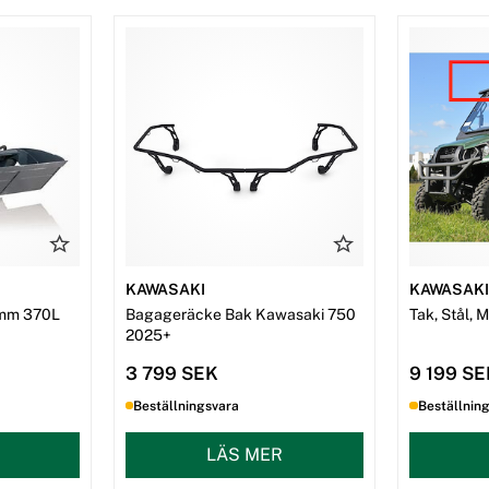
KAWASAKI
KAWASAK
mm 370L
Bagageräcke Bak Kawasaki 750
Tak, Stål, 
2025+
3 799 SEK
9 199 S
Beställningsvara
Beställnin
LÄS MER