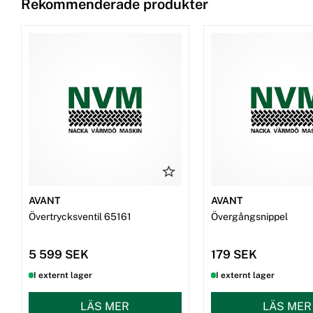
Rekommenderade produkter
AVANT
AVANT
Övertrycksventil 65161
Övergångsnippel
5 599 SEK
179 SEK
I externt lager
I externt lager
LÄS MER
LÄS MER