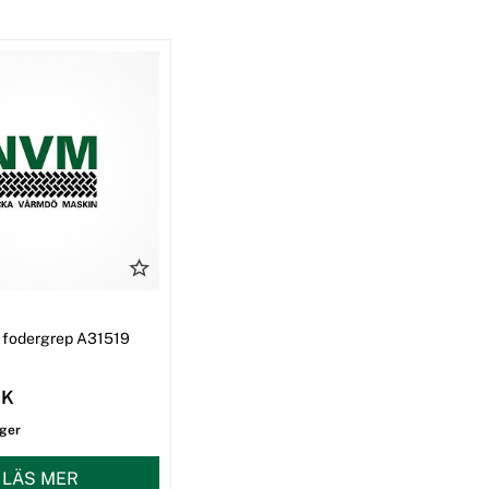
ll fodergrep A31519
EK
ager
LÄS MER