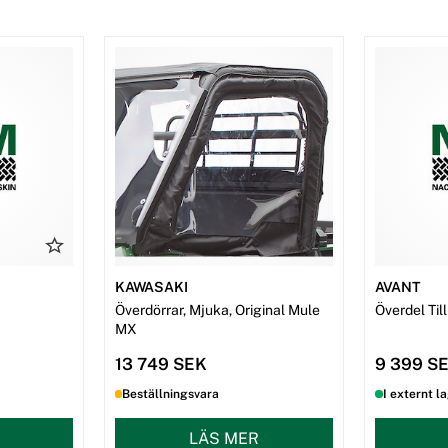
KAWASAKI
AVANT
Överdörrar, Mjuka, Original Mule
Överdel Ti
MX
13 749 SEK
9 399 S
Beställningsvara
I externt l
LÄS MER