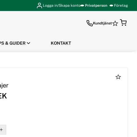
Logga in/Skapa konto
Privatperson
Företag
Kundtjänst
PS & GUIDER
KONTAKT
GÅ TILL KASSAN
ajer
EK