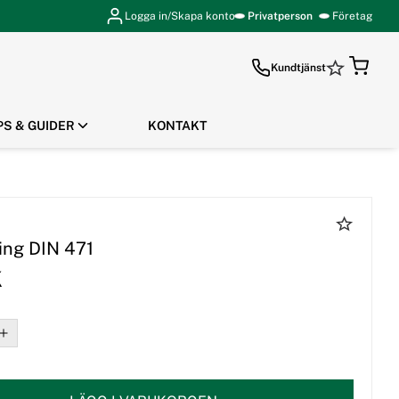
Logga in/Skapa konto
Privatperson
Företag
Kundtjänst
PS & GUIDER
KONTAKT
GÅ TILL KASSAN
ing DIN 471
K