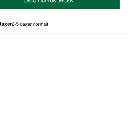
LÄGG I VARUKORGEN
 lager
2-5 dagar normalt