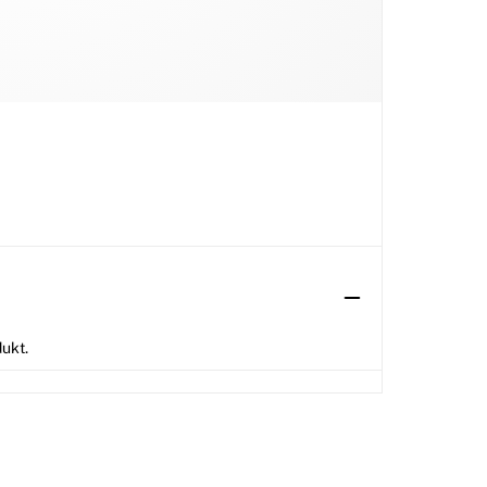
dukt.