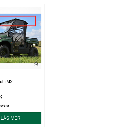
I
Mule MX
EK
gsvara
LÄS MER