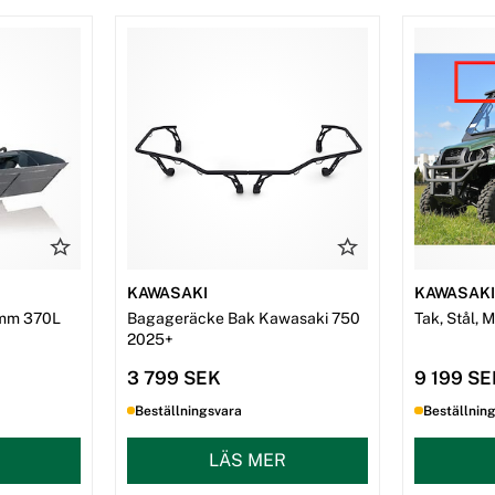
KAWASAKI
KAWASAK
mm 370L
Bagageräcke Bak Kawasaki 750
Tak, Stål, 
2025+
3 799 SEK
9 199 S
Beställningsvara
Beställnin
LÄS MER