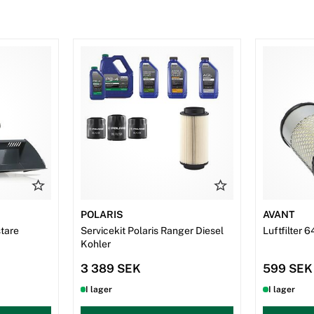
POLARIS
AVANT
tare
Servicekit Polaris Ranger Diesel
Luftfilter 
Kohler
3 389 SEK
599 SEK
I lager
I lager