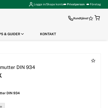
Logga in/Skapa konto
Privatperson
Företag
Kundtjänst
PS & GUIDER
KONTAKT
GÅ TILL KASSAN
mutter DIN 934
K
ter DIN 934