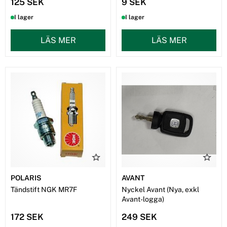
125 SEK
9 SEK
I lager
I lager
LÄS MER
LÄS MER
POLARIS
AVANT
Tändstift NGK MR7F
Nyckel Avant (Nya, exkl
Avant-logga)
172 SEK
249 SEK