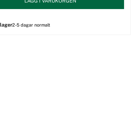
LÄGG I VARUKORGEN
 lager
2-5 dagar normalt