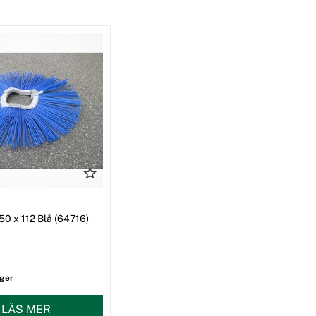
50 x 112 Blå (64716)
ager
LÄS MER