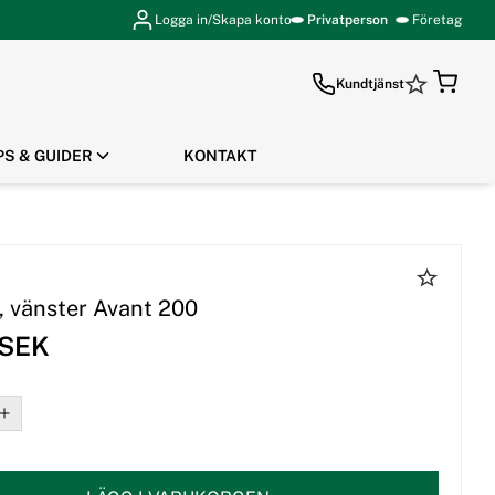
Logga in/Skapa konto
Privatperson
Företag
Kundtjänst
PS & GUIDER
KONTAKT
GÅ TILL KASSAN
, vänster Avant 200
 SEK