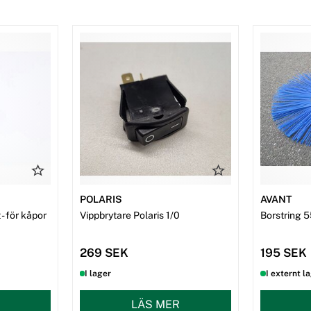
POLARIS
AVANT
- för kåpor
Vippbrytare Polaris 1/0
Borstring 5
269 SEK
195 SEK
I lager
I externt l
LÄS MER