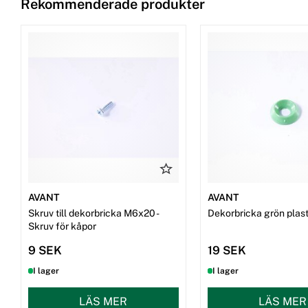
Rekommenderade produkter
AVANT
AVANT
Skruv till dekorbricka M6x20 -
Dekorbricka grön plast 
Skruv för kåpor
9 SEK
19 SEK
I lager
I lager
LÄS MER
LÄS MER