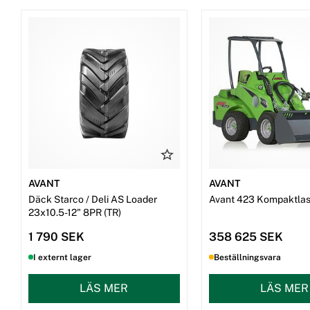
AVANT
AVANT
Däck Starco / Deli AS Loader
Avant 423 Kompaktlas
23x10.5-12" 8PR (TR)
1 790 SEK
358 625 SEK
I externt lager
Beställningsvara
LÄS MER
LÄS MER