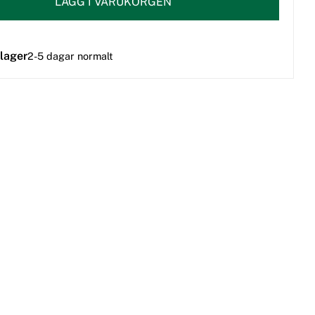
LÄGG I VARUKORGEN
 lager
2-5 dagar normalt