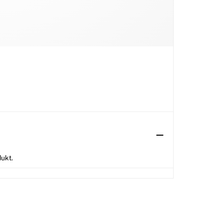
dukt.