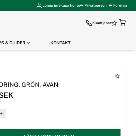
Logga in/Skapa konto
Privatperson
Företag
Kundtjänst
PS & GUIDER
KONTAKT
GÅ TILL KASSAN
ÄDRING, GRÖN, AVAN
 SEK