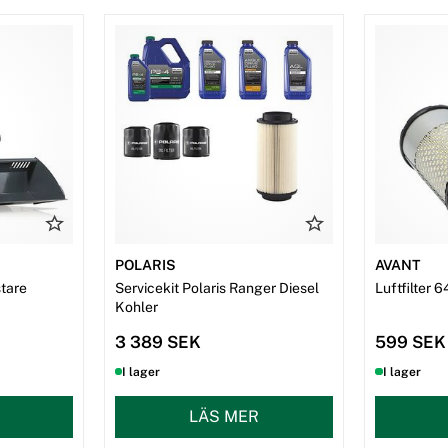
POLARIS
AVANT
tare
Servicekit Polaris Ranger Diesel
Luftfilter 
Kohler
3 389 SEK
599 SEK
I lager
I lager
LÄS MER