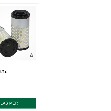
64712
LÄS MER