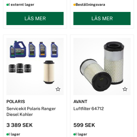
I externt lager
Beställningsvara
LÄS MER
LÄS MER
POLARIS
AVANT
Servicekit Polaris Ranger
Luftfilter 64712
Diesel Kohler
3 389 SEK
599 SEK
I lager
I lager