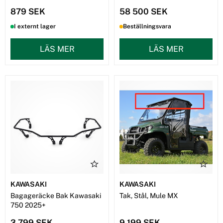
879 SEK
58 500 SEK
I externt lager
Beställningsvara
LÄS MER
LÄS MER
KAWASAKI
KAWASAKI
Bagageräcke Bak Kawasaki
Tak, Stål, Mule MX
750 2025+
3 799 SEK
9 199 SEK