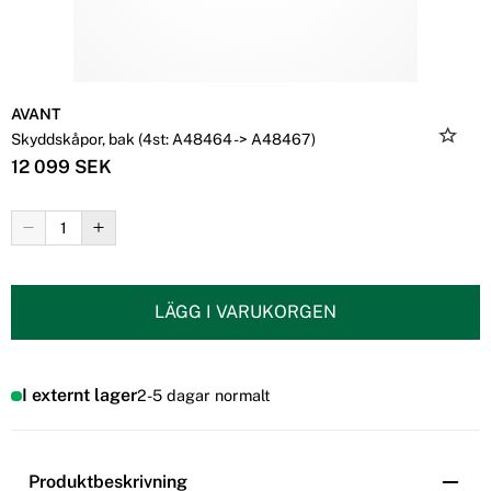
AVANT
Skyddskåpor, bak (4st: A48464 -> A48467)
12 099 SEK
LÄGG I VARUKORGEN
I externt lager
2-5 dagar normalt
Produktbeskrivning