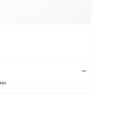
dukt.