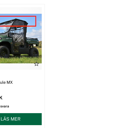
I
Mule MX
EK
gsvara
LÄS MER