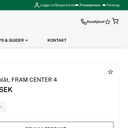
Logga in/Skapa konto
Privatperson
Företag
Kundtjänst
PS & GUIDER
KONTAKT
GÅ TILL KASSAN
plåt, FRAM CENTER 4
 SEK