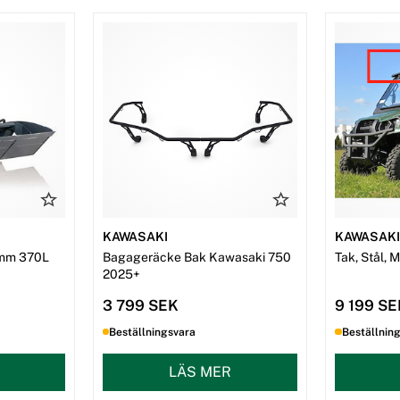
KAWASAKI
KAWASAK
mm 370L
Bagageräcke Bak Kawasaki 750
Tak, Stål, 
2025+
3 799 SEK
9 199 S
Beställningsvara
Beställnin
LÄS MER