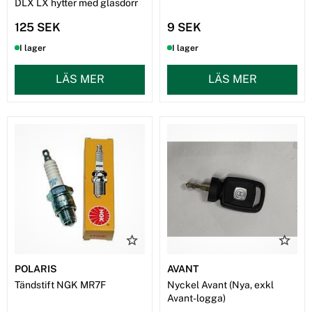
DLX LX hytter med glasdörr
125 SEK
9 SEK
I lager
I lager
LÄS MER
LÄS MER
POLARIS
AVANT
Tändstift NGK MR7F
Nyckel Avant (Nya, exkl
Avant-logga)