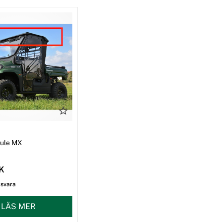
I
Mule MX
EK
gsvara
LÄS MER