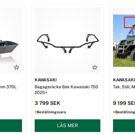
KAWASAKI
KAWASAK
mm 370L
Bagageräcke Bak Kawasaki 750
Tak, Stål, 
2025+
3 799 SEK
9 199 S
Beställningsvara
Beställnin
LÄS MER