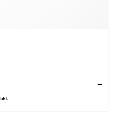
dukt.