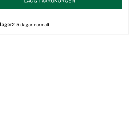
LÄGG I VARUKORGEN
 lager
2-5 dagar normalt