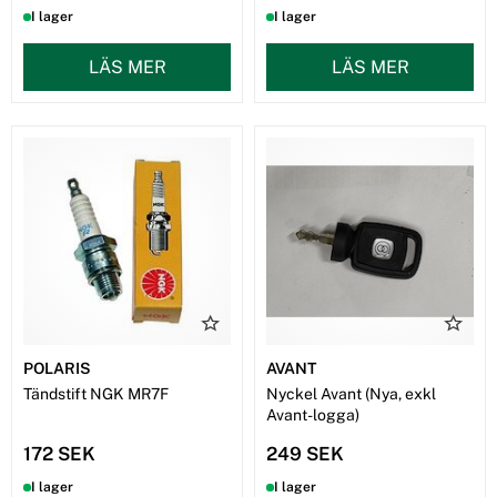
I lager
I lager
LÄS MER
LÄS MER
POLARIS
AVANT
Tändstift NGK MR7F
Nyckel Avant (Nya, exkl
Avant-logga)
172 SEK
249 SEK
I lager
I lager