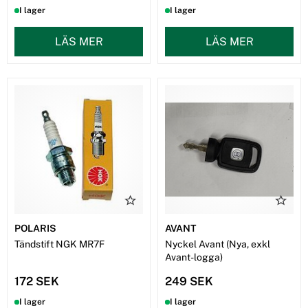
I lager
I lager
LÄS MER
LÄS MER
POLARIS
AVANT
Tändstift NGK MR7F
Nyckel Avant (Nya, exkl
Avant-logga)
172 SEK
249 SEK
I lager
I lager