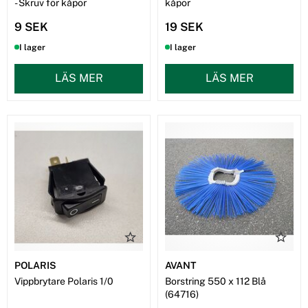
- Skruv för kåpor
kåpor
9 SEK
19 SEK
I lager
I lager
LÄS MER
LÄS MER
POLARIS
AVANT
Vippbrytare Polaris 1/0
Borstring 550 x 112 Blå
(64716)