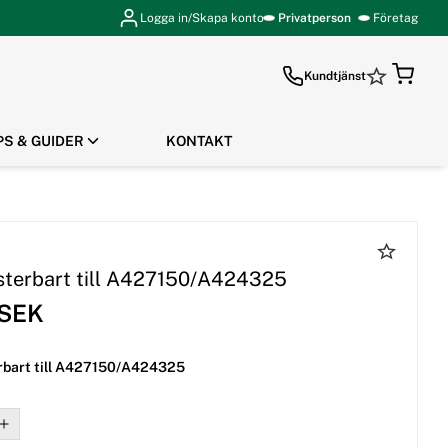
Logga in/Skapa konto
Privatperson
Företag
Kundtjänst
PS & GUIDER
KONTAKT
GÅ TILL KASSAN
usterbart till A427150/A424325
 SEK
erbart till A427150/A424325