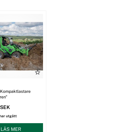
 Kompaktlastare
ren"
 SEK
har utgått
LÄS MER