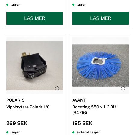
I lager
I lager
LÄS MER
LÄS MER
POLARIS
AVANT
Vippbrytare Polaris 1/0
Borstring 550 x 112 Blå
(64716)
269 SEK
195 SEK
I lager
I externt lager