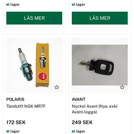
I lager
I lager
LÄS MER
LÄS MER
POLARIS
AVANT
Tändstift NGK MR7F
Nyckel Avant (Nya, exkl
Avant-logga)
172 SEK
249 SEK
I lager
I lager